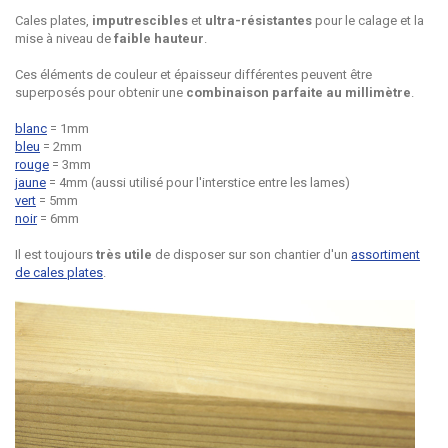
Cales plates,
imputrescibles
et
ultra-résistantes
pour le calage et la
mise à niveau de
faible hauteur
.
Ces éléments de couleur et épaisseur différentes peuvent être
superposés pour obtenir une
combinaison parfaite au millimètre
.
blanc
= 1mm
bl
eu
= 2mm
rou
ge
= 3mm
jaune
= 4mm (aussi utilisé pour l'interstice entre les lames)
vert
= 5mm
n
oir
= 6mm
Il est toujours
très utile
de disposer sur son chantier d'un
assortiment
de cales plates
.