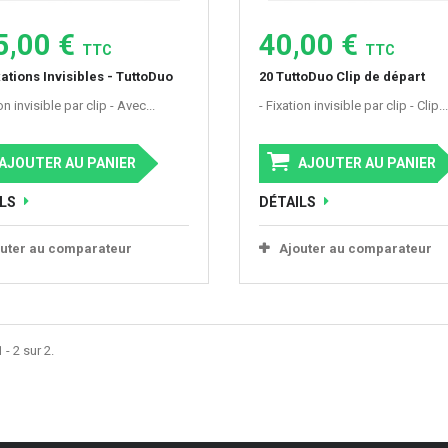
5,00 €
40,00 €
TTC
TTC
xations Invisibles - TuttoDuo
20 TuttoDuo Clip de départ
on invisible par clip - Avec...
- Fixation invisible par clip - Clip...
AJOUTER AU PANIER
AJOUTER AU PANIER
LS
DÉTAILS
uter au comparateur
Ajouter au comparateur
 - 2 sur 2.