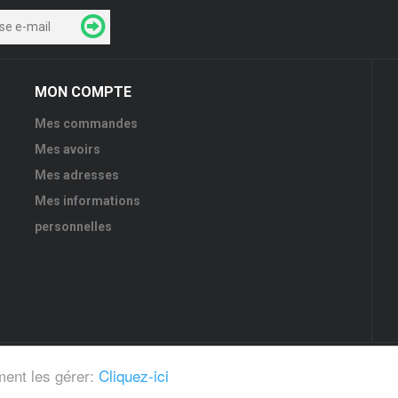
MON COMPTE
Mes commandes
Mes avoirs
Mes adresses
Mes informations
personnelles
ment les gérer:
Cliquez-ici