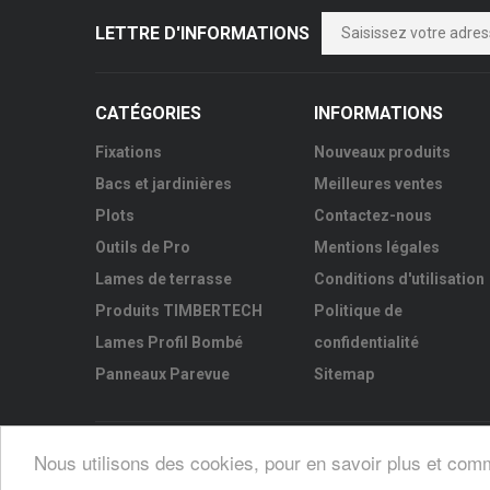
LETTRE D'INFORMATIONS
CATÉGORIES
INFORMATIONS
Fixations
Nouveaux produits
Bacs et jardinières
Meilleures ventes
Plots
Contactez-nous
Outils de Pro
Mentions légales
Lames de terrasse
Conditions d'utilisation
Produits TIMBERTECH
Politique de
Lames Profil Bombé
confidentialité
Panneaux Parevue
Sitemap
Nous utilisons des cookies, pour en savoir plus et com